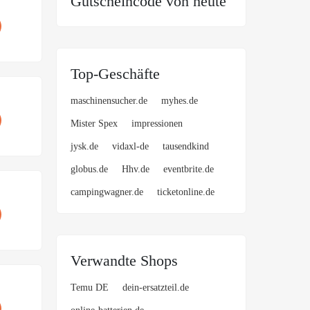
Gutscheincode von heute
Top-Geschäfte
maschinensucher.de
myhes.de
Mister Spex
impressionen
jysk.de
vidaxl-de
tausendkind
globus.de
Hhv.de
eventbrite.de
campingwagner.de
ticketonline.de
Verwandte Shops
Temu DE
dein-ersatzteil.de