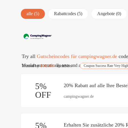
alle (5)
Rabattcodes (5)
Angebote (0)
Try all
Gutscheincodes für campingwagner.de
codes a
Moolah automatically tests and applies best coupons for fre
Trusted by
100,000+
members
Coupon Success Rate Very Hig
5%
20% Rabatt auf alle Ihre Beste
OFF
campingwagner.de
5%
Erhalten Sie zusätzliche 20% 