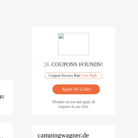
26
COUPONS FOUNDS!
Coupon Success Rate
Very High
Apply All Codes
40
Moolah can test and apply all
coupons in one click.
campingwagner.de